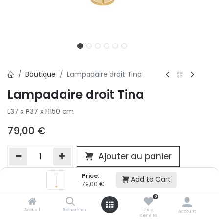
Boutique
Lampadaire droit Tina
Lampadaire droit Tina
L37 x P37 x H150 cm
79,00
€
Ajouter au panier
Price:
Add to Cart
79,00
€
Ajouter à la liste d'envie
0
Si vous ne pouvez pas ajouter cet article dans votre panier c'est
victime de son succès et momentanément indisponible. Vous
Accueil
Rechercher
Liste
Account
d'envies
renseigner directement dans votre magasin Conforama LUX