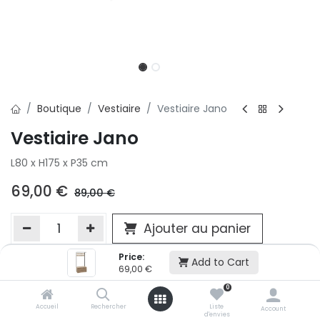
Boutique
Vestiaire
Vestiaire Jano
Vestiaire Jano
L80 x H175 x P35 cm
69,00
€
89,00
€
Ajouter au panier
Price:
Add to Cart
69,00
€
Ajouter à la liste d'envie
0
Si vous ne pouvez pas ajouter cet article dans votre panier c'est
victime de son succès et momentanément indisponible. Vous
Accueil
Rechercher
Liste
Account
d'envies
renseigner directement dans votre magasin Conforama LUX