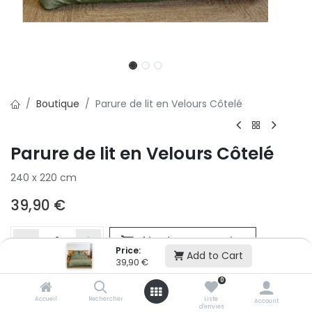
Boutique
Parure de lit en Velours Côtelé
Parure de lit en Velours Côtelé
240 x 220 cm
39,90
€
Ajouter au panier
Price:
Add to Cart
39,90
€
0
Ajouter à la liste d'envie
Accueil
Rechercher
Liste
Si vous ne pouvez pas ajouter cet article dans votre panier c'est
Account
d'envies