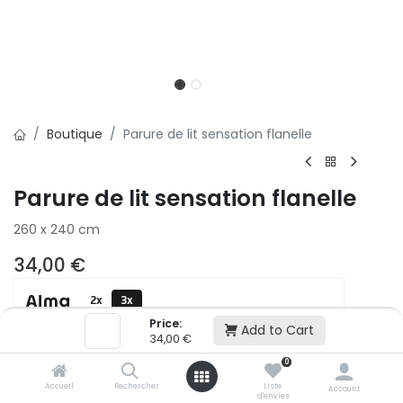
Boutique
Parure de lit sensation flanelle
Parure de lit sensation flanelle
260 x 240 cm
34,00
€
2x
3x
500,01 € puis 2 x 499,99 € (sans frais)
Price:
Add to Cart
34,00
€
0
Ajouter au panier
Accueil
Rechercher
Liste
Account
d'envies