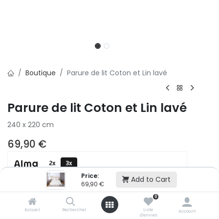
Boutique
Parure de lit Coton et Lin lavé
Parure de lit Coton et Lin lavé
240 x 220 cm
69,90
€
2x
3x
500,01 € puis 2 x 499,99 € (sans frais)
Price:
Add to Cart
69,90
€
0
Ajouter au panier
Accueil
Rechercher
Liste
Account
d'envies