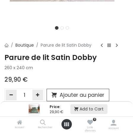
Boutique
Parure de lit Satin Dobby
Parure de lit Satin Dobby
260 x 240 cm
29,90
€
Ajouter au panier
Price:
Add to Cart
29,90
€
Ajouter à la liste d'envie
0
Si vous ne pouvez pas ajouter cet article dans votre panier c'est
victime de son succès et momentanément indisponible. Vous
Accueil
Rechercher
Liste
Account
d'envies
renseigner directement dans votre magasin Conforama LUX