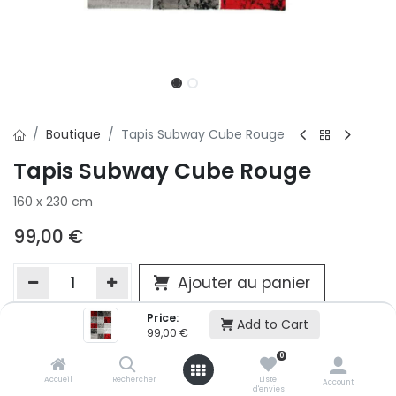
Boutique
Tapis Subway Cube Rouge
Tapis Subway Cube Rouge
160 x 230 cm
99,00
€
Ajouter au panier
Price:
Add to Cart
99,00
€
Ajouter à la liste d'envie
0
Si vous ne pouvez pas ajouter cet article dans votre panier c'est
victime de son succès et momentanément indisponible. Vous
Accueil
Rechercher
Liste
Account
d'envies
renseigner directement dans votre magasin Conforama LUX