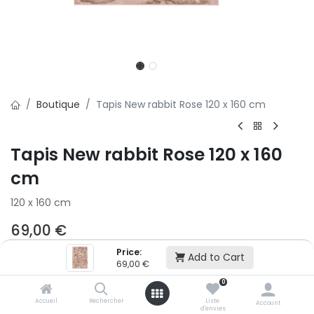
Boutique
Tapis New rabbit Rose 120 x 160 cm
Tapis New rabbit Rose 120 x 160
cm
120 x 160 cm
69,00
€
Price:
Add to Cart
69,00
€
Ajouter au panier
0
Accueil
Rechercher
Liste
Account
Ajouter à la liste d'envie
d'envies