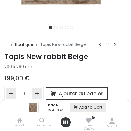
Boutique
Tapis New rabbit Beige
Tapis New rabbit Beige
200 x 290 cm
199,00
€
Ajouter au panier
Price:
Add to Cart
199,00
€
Ajouter à la liste d'envie
0
Si vous ne pouvez pas ajouter cet article dans votre panier c'est
victime de son succès et momentanément indisponible. Vous
Accueil
Rechercher
Liste
Account
d'envies
renseigner directement dans votre magasin Conforama LUX