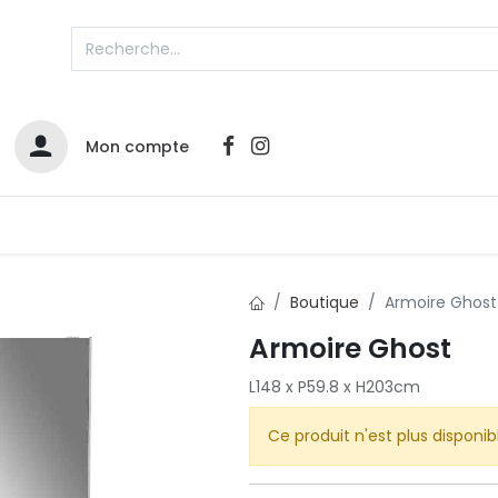
Mon compte
Catalogues
Nos Promos
Contactez-nous
Boutique
Armoire Ghost
Armoire Ghost
Infos sur le compte
L148 x P59.8 x H203cm
Votre compte
2
L
Remboursements & échanges
Ce produit n'est plus disponib
Mes commandes
Cartes privilège