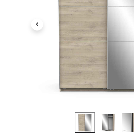
Petit électroménager
Tv , Son , multimédia
Programme de bureau
Décorations
Petit meubles
Ret
Retrait gratuit en magasin
jou
Hors offres partenaires
Voi