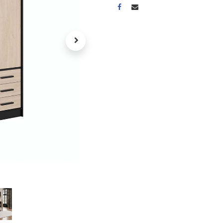
A propos
Tous les services
Contactez-nous
Politique de confidentialité
Conditions d'utilisation
ours gratuits pendant 30
Conseil et vente
rs
31 91 11
r conditions