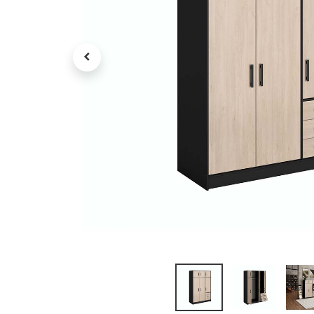
Petit électroménager
Tv , Son , multimédia
Programme de bureau
Décorations
Petit meubles
Ret
Retrait gratuit en magasin
jou
Hors offres partenaires
Voi