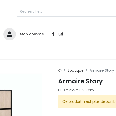
Mon compte
Catalogues
Nos Promos
Contactez-nous
Boutique
Armoire Story
Armoire Story
Infos sur le compte
L130 x P55 x H195 cm
Votre compte
2
L
Remboursements & échanges
Ce produit n'est plus disponib
Mes commandes
Cartes privilège