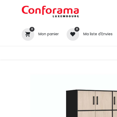
0
0
Mon panier
Ma liste d'Envies
Tous nos produits
Cuisines
Catégories
Canapé / Salon
Séjour
Chambre
Gros électroménager