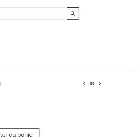
k
Contacts
96, Route d'Arlon
-8010 Strassen
LUXEMBOURG
contact@conforama.lu
ter au panier