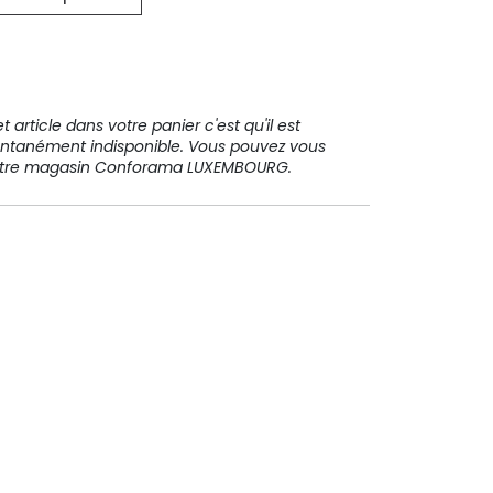
31 91 11
 article dans votre panier c'est qu'il est
ntanément indisponible. Vous pouvez vous
votre magasin Conforama LUXEMBOURG.
Paiement sécurisé
Paiement en plusieurs fois sans
frais