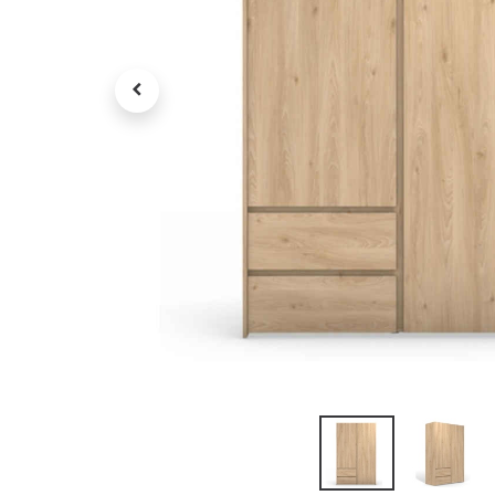
Petit électroménager
Tv , Son , multimédia
Programme de bureau
Décorations
Petit meubles
Ret
Retrait gratuit en magasin
jou
Hors offres partenaires
Voi