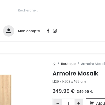
Mon compte
Catalogues
Nos Promos
Contactez-nous
Boutique
Armoire Mosai
Armoire Mosaik
Infos sur le compte
L129 x H203 x P55 cm
Votre compte
2
L
Remboursements & échanges
249,99
€
349,99
€
Mes commandes
Cartes privilège
Ajou