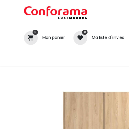
0
0
Mon panier
Ma liste d'Envies
Tous nos produits
Cuisines
Catégories
Canapé / Salon
Séjour
Chambre
Gros électroménager