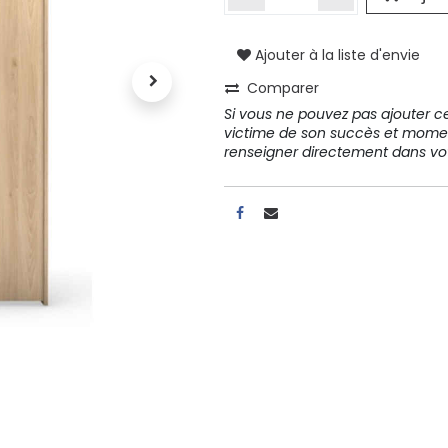
Ajouter à la liste d'envie
A propos
Comparer
Tous les services
Si vous ne pouvez pas ajouter cet
Contactez-nous
victime de son succès et mome
Politique de confidentialité
renseigner directement dans 
Conditions d'utilisation
ours gratuits pendant 30
Conseil et vente
rs
31 91 11
r conditions