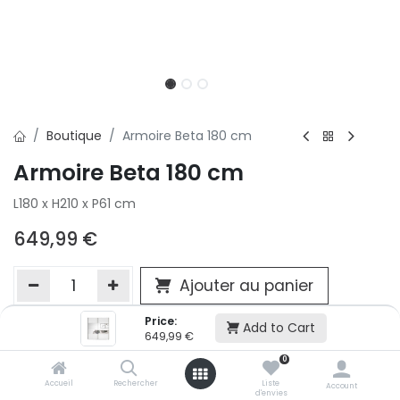
Boutique
Armoire Beta 180 cm
Armoire Beta 180 cm
L180 x H210 x P61 cm
649,99
€
Ajouter au panier
Price:
Add to Cart
649,99
€
Ajouter à la liste d'envie
0
Si vous ne pouvez pas ajouter cet article dans votre panier c'est
victime de son succès et momentanément indisponible. Vous
Accueil
Rechercher
Liste
Account
d'envies
renseigner directement dans votre magasin Conforama LUX