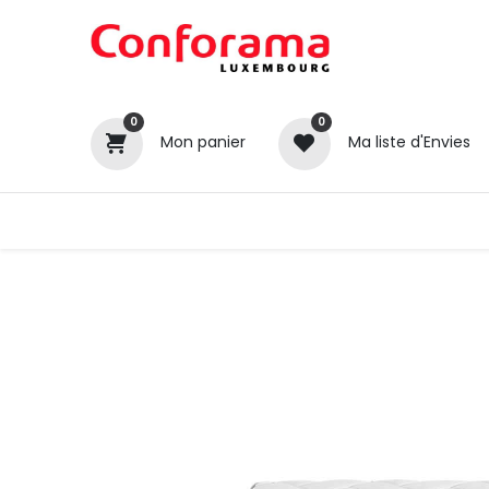
0
0
Mon panier
Ma liste d'Envies
Tous nos produits
Cuisines
Catégories
Canapé / Salon
Séjour
Chambre
Gros électroménager