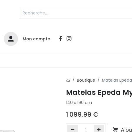
Mon compte
Catalogues
Nos Promos
Contactez-nous
Boutique
Matelas Epeda
Matelas Epeda My
Infos sur le compte
140 x 190 cm
Votre compte
2
L
Remboursements & échanges
1 099,99
€
Mes commandes
Cartes privilège
Ajou