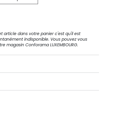
31 91 11
 article dans votre panier c'est qu'il est
ntanément indisponible. Vous pouvez vous
votre magasin Conforama LUXEMBOURG.
Paiement sécurisé
Paiement en plusieurs fois sans
frais