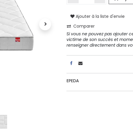
Ajouter à la liste d'envie
A propos
Comparer
Tous les services
Si vous ne pouvez pas ajouter cet
Contactez-nous
victime de son succès et mome
Politique de confidentialité
renseigner directement dans 
Conditions d'utilisation
EPEDA
ours gratuits pendant 30
Conseil et vente
rs
31 91 11
r conditions