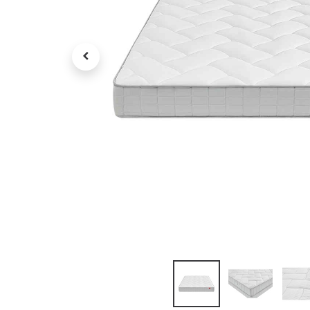
Petit électroménager
Tv , Son , multimédia
Programme de bureau
Décorations
Petit meubles
Ret
Retrait gratuit en magasin
jou
Hors offres partenaires
Voi