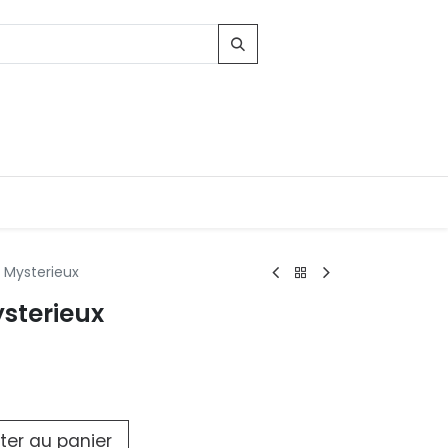
 Mysterieux
sterieux
Contacts
96, Route d'Arlon
-8010 Strassen
LUXEMBOURG
contact@conforama.lu
ter au panier