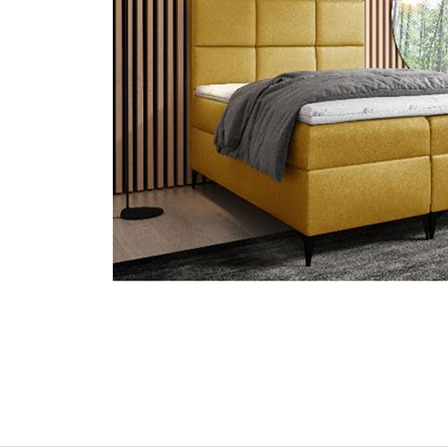
Petit électroménager
Tv , Son , multimédia
Programme de bureau
Décorations
Petit meubles
Ret
Retrait gratuit en magasin
jou
Hors offres partenaires
Voi