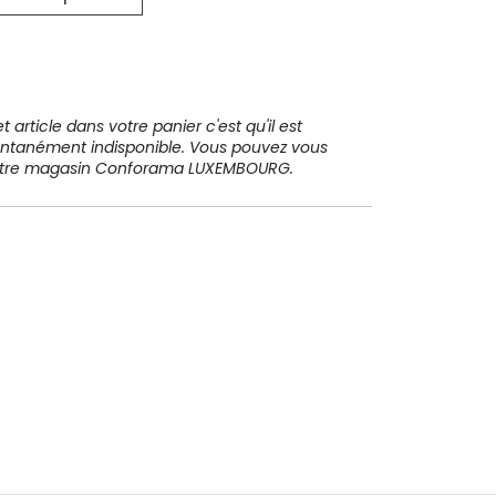
31 91 11
 article dans votre panier c'est qu'il est
ntanément indisponible. Vous pouvez vous
votre magasin Conforama LUXEMBOURG.
Paiement sécurisé
Paiement en plusieurs fois sans
frais