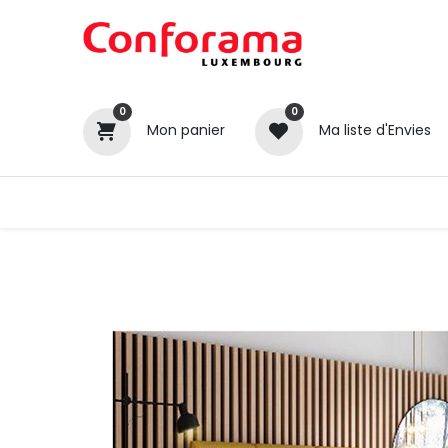
0
0
Mon panier
Ma liste d'Envies
Tous nos produits
Cuisines
Catégories
Canapé / Salon
Séjour
Chambre
Gros électroménager