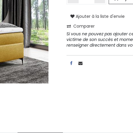
Ajouter à la liste d'envie
A propos
Comparer
Tous les services
Si vous ne pouvez pas ajouter cet
Contactez-nous
victime de son succès et mome
Politique de confidentialité
renseigner directement dans 
Conditions d'utilisation
ours gratuits pendant 30
Conseil et vente
rs
31 91 11
r conditions