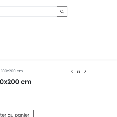
a 180x200 cm
80x200 cm
Contacts
96, Route d'Arlon
-8010 Strassen
LUXEMBOURG
contact@conforama.lu
ter au panier