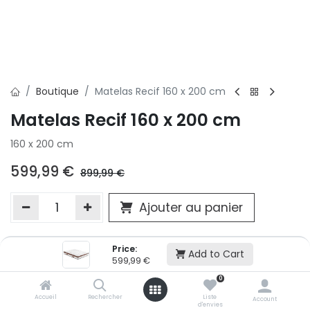
Boutique
Matelas Recif 160 x 200 cm
Matelas Recif 160 x 200 cm
160 x 200 cm
599,99
€
899,99
€
Ajouter au panier
Price:
Ajouter à la liste d'envie
Add to Cart
599,99
€
Si vous ne pouvez pas ajouter cet article dans votre panier c'est
0
victime de son succès et momentanément indisponible. Vous
renseigner directement dans votre magasin Conforama LUX
Accueil
Rechercher
Liste
Account
d'envies