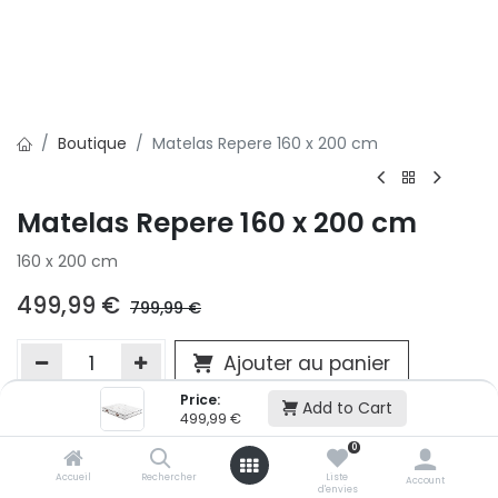
Boutique
Matelas Repere 160 x 200 cm
Matelas Repere 160 x 200 cm
160 x 200 cm
499,99
€
799,99
€
Ajouter au panier
Price:
Add to Cart
499,99
€
Ajouter à la liste d'envie
0
Si vous ne pouvez pas ajouter cet article dans votre panier c'est
Accueil
Rechercher
Liste
victime de son succès et momentanément indisponible. Vous
Account
d'envies