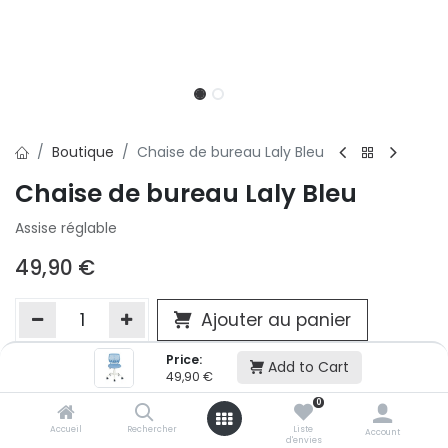
Boutique
Chaise de bureau Laly Bleu
Chaise de bureau Laly Bleu
Assise réglable
49,90
€
Ajouter au panier
Price:
Add to Cart
49,90
€
Ajouter à la liste d'envie
0
Si vous ne pouvez pas ajouter cet article dans votre panier c'est
victime de son succès et momentanément indisponible. Vous
Accueil
Rechercher
Liste
Account
d'envies
renseigner directement dans votre magasin Conforama LUX