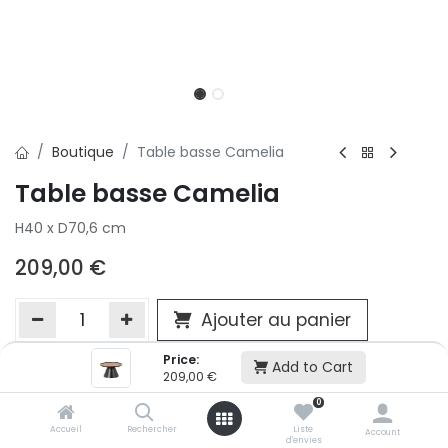
Boutique
Table basse Camelia
Table basse Camelia
H40 x D70,6 cm
209,00
€
Ajouter au panier
Price:
Add to Cart
209,00
€
Ajouter à la liste d'envie
0
Si vous ne pouvez pas ajouter cet article dans votre panier c'est
victime de son succès et momentanément indisponible. Vous
Accueil
Rechercher
Liste
Account
d'envies
renseigner directement dans votre magasin Conforama LUX