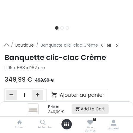
Boutique
Banquette clic-clac Crème
Banquette clic-clac Crème
L195 x H88 x P82 cm
349,99
€
499,99
€
Ajouter au panier
Price:
Add to Cart
349,99
€
Ajouter à la liste d'envie
0
Si vous ne pouvez pas ajouter cet article dans votre panier c'est
victime de son succès et momentanément indisponible. Vous
Accueil
Rechercher
Liste
Account
d'envies
renseigner directement dans votre magasin Conforama LUX