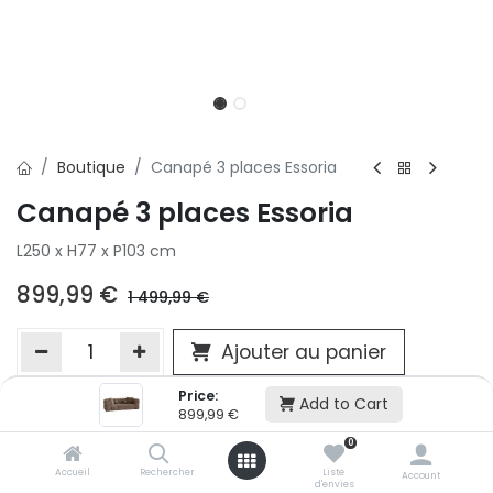
Boutique
Canapé 3 places Essoria
Canapé 3 places Essoria
L250 x H77 x P103 cm
899,99
€
1 499,99
€
Ajouter au panier
Price:
Add to Cart
899,99
€
Ajouter à la liste d'envie
0
Si vous ne pouvez pas ajouter cet article dans votre panier c'est
victime de son succès et momentanément indisponible. Vous
Accueil
Rechercher
Liste
Account
d'envies
renseigner directement dans votre magasin Conforama LUX