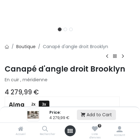
Boutique
Canapé d'angle droit Brooklyn
Canapé d'angle droit Brooklyn
En cuir , méridienne
4 279,99
€
2x
3x
500,01 € puis 2 x 499,99 € (sans frais)
Price:
Add to Cart
4 279,99
€
0
Ajouter au panier
Accueil
Rechercher
Liste
Account
d'envies