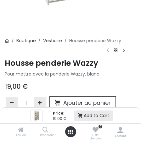
Boutique
Vestiaire
Housse penderie Wazzy
Housse penderie Wazzy
Pour mettre avec la penderie Wazzy, blanc
19,00
€
Ajouter au panier
Price:
Add to Cart
19,00
€
Ajouter à la liste d'envie
0
Si vous ne pouvez pas ajouter cet article dans votre panier c'est
Accueil
Rechercher
Liste
victime de son succès et momentanément indisponible. Vous
Account
d'envies