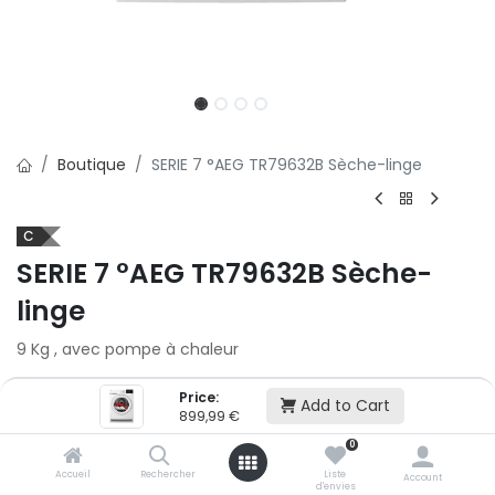
Boutique
SERIE 7 °AEG TR79632B Sèche-linge
C
SERIE 7 °AEG TR79632B Sèche-
linge
9 Kg , avec pompe à chaleur
899,99
€
Price:
Add to Cart
899,99
€
Ajouter au panier
0
Accueil
Rechercher
Liste
Account
d'envies