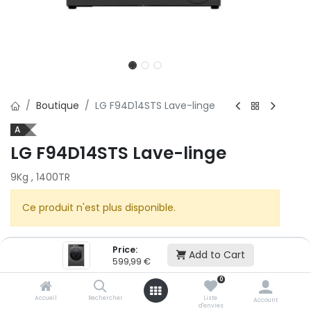
Boutique
LG F94D14STS Lave-linge
A
LG F94D14STS Lave-linge
9Kg , 1400TR
Ce produit n'est plus disponible.
Price:
Add to Cart
599,99
€
0
Accueil
Rechercher
Liste
LG
Account
d'envies