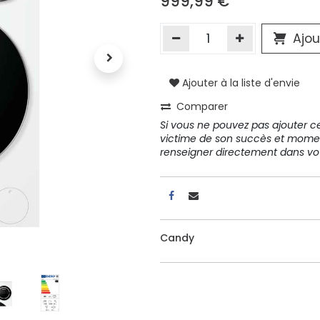
999,99
€
Ajou
A propos
Tous les services
Ajouter à la liste d'envie
Contactez-nous
Comparer
Politique de confidentialité
Si vous ne pouvez pas ajouter cet
Conditions d'utilisation
victime de son succès et mome
renseigner directement dans 
ours gratuits pendant 30
Conseil et vente
rs
31 91 11
Candy
r conditions