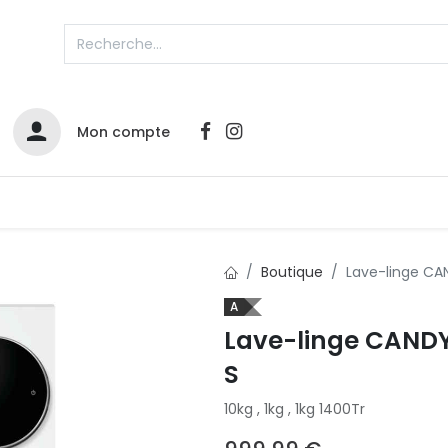
Mon compte
Catalogues
Nos Promos
Contactez-nous
Boutique
Lave-linge C
A
Infos sur le compte
Lave-linge CAND
Votre compte
2
S
L
Remboursements & échanges
Mes commandes
10kg , 1kg , 1kg 1400Tr
Cartes privilège