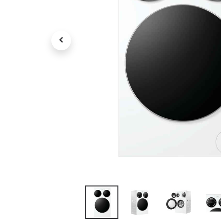
Petit électroménager
Tv , Son , multimédia
Programme de bureau
Décorations
Petit meubles
Ret
Retrait gratuit en magasin
jou
Hors offres partenaires
Voi