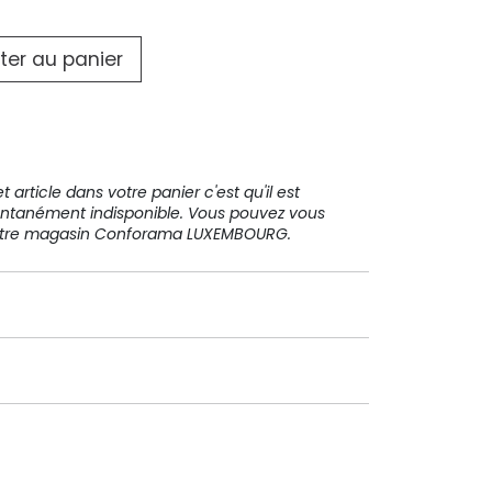
31 91 11
ter au panier
 article dans votre panier c'est qu'il est
ntanément indisponible. Vous pouvez vous
votre magasin Conforama LUXEMBOURG.
Paiement sécurisé
Paiement en plusieurs fois sans
frais