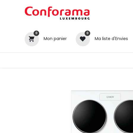
0
0
Mon panier
Ma liste d'Envies
Tous nos produits
Cuisines
Catégories
Canapé / Salon
Séjour
Chambre
Gros électroménager