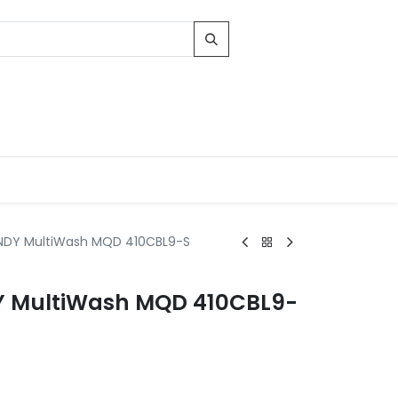
ANDY MultiWash MQD 410CBL9-S
Contacts
Y MultiWash MQD 410CBL9-
96, Route d'Arlon
-8010 Strassen
LUXEMBOURG
contact@conforama.lu