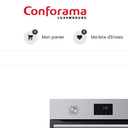
0
0
Mon panier
Ma liste d'Envies
Tous nos produits
Cuisines
Catégories
Canapé / Salon
Séjour
Chambre
Gros électroménager