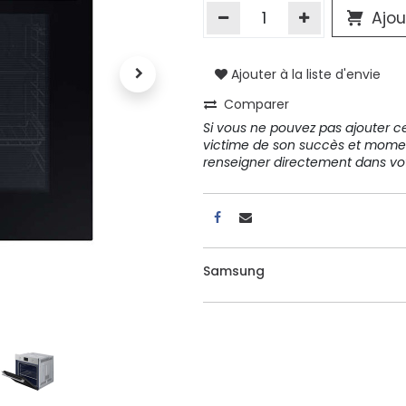
Ajou
A propos
Ajouter à la liste d'envie
Tous les services
Comparer
Contactez-nous
Si vous ne pouvez pas ajouter cet
Politique de confidentialité
victime de son succès et mome
Conditions d'utilisation
renseigner directement dans 
ours gratuits pendant 30
Conseil et vente
Samsung
rs
31 91 11
r conditions