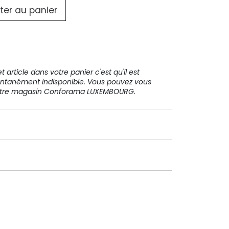
31 91 11
ter au panier
 article dans votre panier c'est qu'il est
ntanément indisponible. Vous pouvez vous
votre magasin Conforama LUXEMBOURG.
Paiement sécurisé
Paiement en plusieurs fois sans
frais