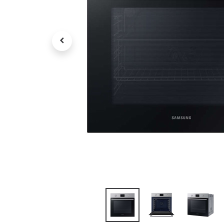
Petit électroménager
Tv , Son , multimédia
Programme de bureau
Décorations
Petit meubles
Ret
Retrait gratuit en magasin
jou
Hors offres partenaires
Voi