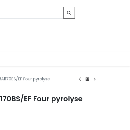
1170BS/EF Four pyrolyse
Contacts
70BS/EF Four pyrolyse
96, Route d'Arlon
-8010 Strassen
LUXEMBOURG
contact@conforama.lu