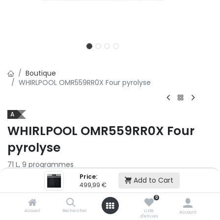
Boutique
WHIRLPOOL OMR559RR0X Four pyrolyse
A
WHIRLPOOL OMR559RR0X Four
pyrolyse
71 L, 9 programmes
Price:
Add to Cart
499,99
€
499,99
€
0
Ajouter au panier
Accueil
Rechercher
Liste
Account
d'envies