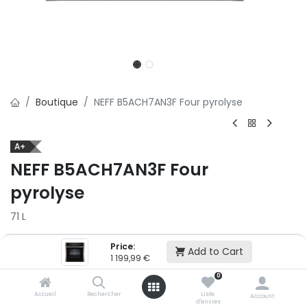
Boutique
NEFF B5ACH7AN3F Four pyrolyse
A+
NEFF B5ACH7AN3F Four
pyrolyse
71 L
1 199,99
€
Price:
Add to Cart
1 199,99
€
Ajouter au panier
0
Accueil
Rechercher
Liste
Account
d'envies