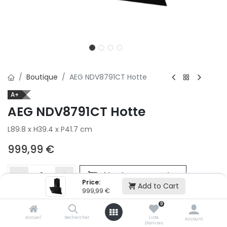
Boutique
AEG NDV8791CT Hotte
A+
AEG NDV8791CT Hotte
L89.8 x H39.4 x P41.7 cm
999,99
€
Ajouter au panier
Price:
Add to Cart
999,99
€
0
Ajouter à la liste d'envie
Accueil
Rechercher
Liste
Si vous ne pouvez pas ajouter cet article dans votre panier c'est
Account
d'envies