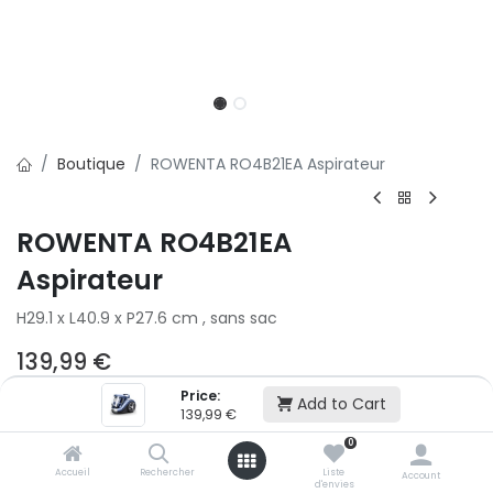
Boutique
ROWENTA RO4B21EA Aspirateur
ROWENTA RO4B21EA
Aspirateur
H29.1 x L40.9 x P27.6 cm , sans sac
139,99
€
Price:
Add to Cart
139,99
€
Ajouter au panier
0
Accueil
Rechercher
Liste
Account
Ajouter à la liste d'envie
d'envies