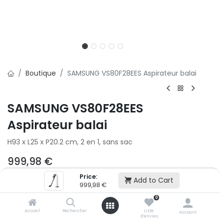
Boutique
SAMSUNG VS80F28EES Aspirateur balai
SAMSUNG VS80F28EES
Aspirateur balai
H93 x L25 x P20.2 cm, 2 en 1, sans sac
999,98
€
Price:
Add to Cart
999,98
€
Ajouter au panier
0
Accueil
Rechercher
Liste
Account
Ajouter à la liste d'envie
d'envies