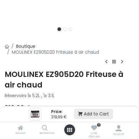
Boutique
MOULINEX EZ905D20 Friteuse à air chaud
MOULINEX EZ905D20 Friteuse à
air chaud
Réservoirs 1x 5.2L , 1x 3.1L
219,99
€
Price:
Add to Cart
219,99
€
Ajouter au panier
0
Accueil
Rechercher
Liste
Account
d'envies