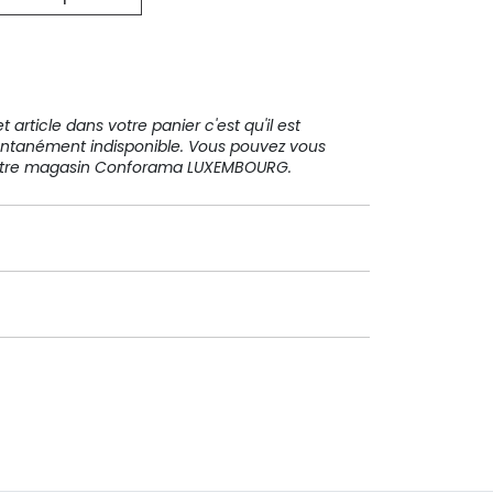
31 91 11
 article dans votre panier c'est qu'il est
ntanément indisponible. Vous pouvez vous
votre magasin Conforama LUXEMBOURG.
Paiement sécurisé
Paiement en plusieurs fois sans
frais