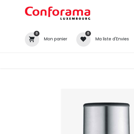
0
0
Mon panier
Ma liste d'Envies
Tous nos produits
Cuisines
Catégories
Canapé / Salon
Séjour
Chambre
Gros électroménager