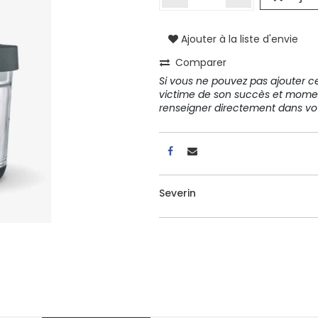
Ajouter à la liste d'envie
A propos
Comparer
Tous les services
Si vous ne pouvez pas ajouter cet
Contactez-nous
victime de son succès et mome
Politique de confidentialité
renseigner directement dans 
Conditions d'utilisation
Severin
ours gratuits pendant 30
Conseil et vente
rs
31 91 11
r conditions