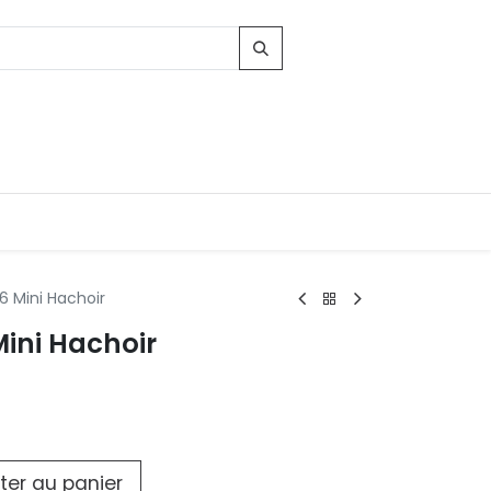
6 Mini Hachoir
ini Hachoir
Contacts
96, Route d'Arlon
-8010 Strassen
LUXEMBOURG
contact@conforama.lu
ter au panier