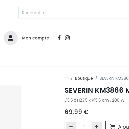
Mon compte
Catalogues
Nos Promos
Contactez-nous
Boutique
SEVERIN KM386
SEVERIN KM3866 M
Infos sur le compte
L15.5 x H23.5 x P15.5 cm , 200 W
Votre compte
2
L
Remboursements & échanges
69,99
€
Mes commandes
Cartes privilège
Ajou