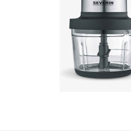
Petit électroménager
Tv , Son , multimédia
Programme de bureau
Décorations
Petit meubles
Ret
Retrait gratuit en magasin
jou
Hors offres partenaires
Voi