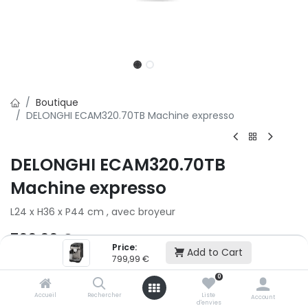
Boutique
DELONGHI ECAM320.70TB Machine expresso
DELONGHI ECAM320.70TB
Machine expresso
L24 x H36 x P44 cm , avec broyeur
799,99
€
Price:
Add to Cart
799,99
€
2x
3x
0
500,01 € puis 2 x 499,99 € (sans frais)
Accueil
Rechercher
Liste
Account
d'envies