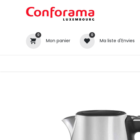
0
0
Mon panier
Ma liste d'Envies
Tous nos produits
Cuisines
Catégories
Canapé / Salon
Séjour
Chambre
Gros électroménager