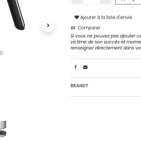
Ajouter à la liste d'envie
A propos
Comparer
Tous les services
Si vous ne pouvez pas ajouter cet
Contactez-nous
victime de son succès et mome
Politique de confidentialité
renseigner directement dans 
Conditions d'utilisation
BRANDT
ours gratuits pendant 30
Conseil et vente
rs
31 91 11
r conditions