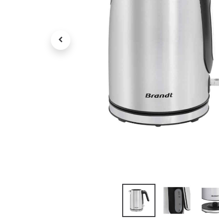
Petit électroménager
Tv , Son , multimédia
Programme de bureau
Décorations
Petit meubles
Ret
Retrait gratuit en magasin
jou
Hors offres partenaires
Voi