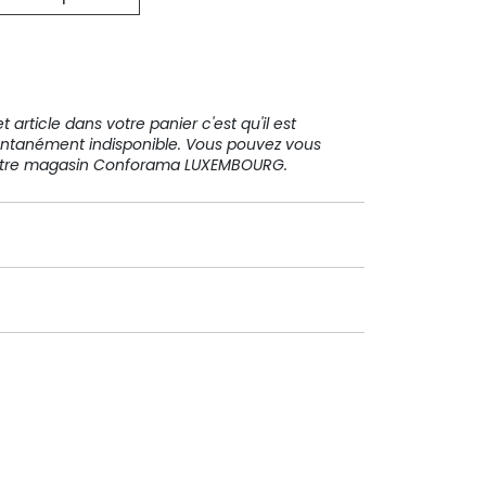
31 91 11
 article dans votre panier c'est qu'il est
ntanément indisponible. Vous pouvez vous
votre magasin Conforama LUXEMBOURG.
Paiement sécurisé
Paiement en plusieurs fois sans
frais