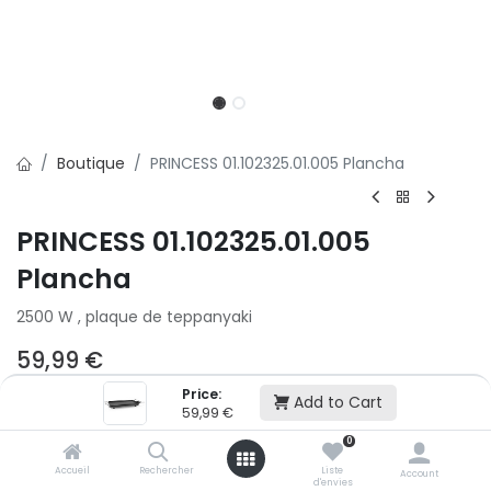
Boutique
PRINCESS 01.102325.01.005 Plancha
PRINCESS 01.102325.01.005
Plancha
2500 W , plaque de teppanyaki
59,99
€
Price:
Add to Cart
2x
3x
59,99
€
500,01 € puis 2 x 499,99 € (sans frais)
0
Accueil
Rechercher
Liste
Account
d'envies