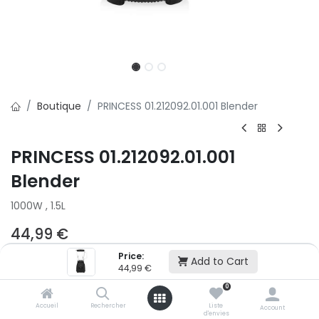
Boutique
PRINCESS 01.212092.01.001 Blender
PRINCESS 01.212092.01.001
Blender
1000W , 1.5L
44,99
€
Price:
Add to Cart
44,99
€
Ajouter au panier
0
Accueil
Rechercher
Liste
Account
Ajouter à la liste d'envie
d'envies