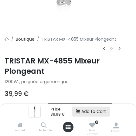
Boutique
TRISTAR MX-4855 Mixeur Plongeant
TRISTAR MX-4855 Mixeur
Plongeant
1200W , poignée ergonomique
39,99
€
Ajouter au panier
Price:
Add to Cart
39,99
€
0
Ajouter à la liste d'envie
Accueil
Rechercher
Liste
Account
d'envies