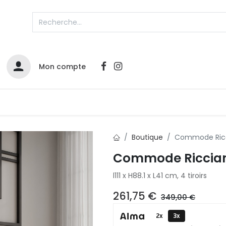
Mon compte
Catalogues
Nos Promos
Contactez-nous
Boutique
Commode Ricc
Commode Riccia
l111 x H88.1 x L41 cm, 4 tiroirs
261,75
€
349,00
€
2x
3x