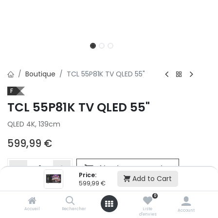
Boutique
TCL 55P81K TV QLED 55"
F
TCL 55P81K TV QLED 55"
QLED 4K, 139cm
599,99
€
Ajouter au panier
Price:
Add to Cart
599,99
€
0
Ajouter à la liste d'envie
Accueil
Rechercher
Liste
Si vous ne pouvez pas ajouter cet article dans votre panier c'est
Account
d'envies