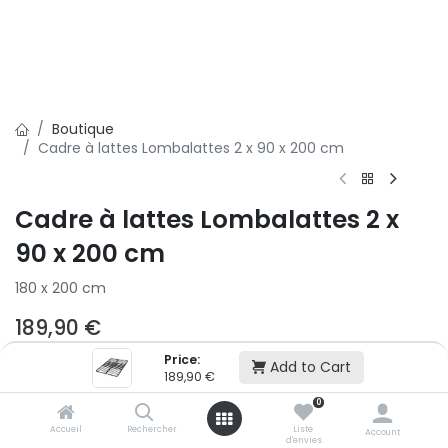
Boutique
Cadre à lattes Lombalattes 2 x 90 x 200 cm
Cadre à lattes Lombalattes 2 x
90 x 200 cm
180 x 200 cm
189,90
€
Price:
Add to Cart
189,90
€
Ajouter au panier
0
Accueil
Rechercher
Liste
Account
Ajouter à la liste d'envie
d'envies