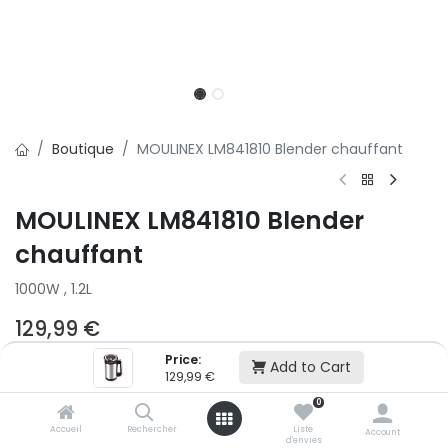
Boutique
MOULINEX LM841810 Blender chauffant
MOULINEX LM841810 Blender
chauffant
1000W , 1.2L
129,99
€
Price:
Add to Cart
2x
3x
129,99
€
500,01 € puis 2 x 499,99 € (sans frais)
0
Accueil
Rechercher
Liste
Account
d'envies