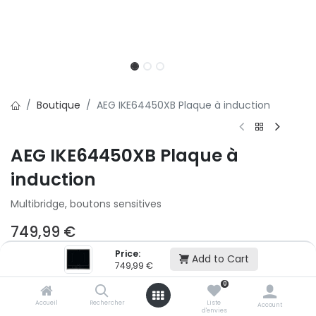
Boutique
AEG IKE64450XB Plaque à induction
AEG IKE64450XB Plaque à
induction
Multibridge, boutons sensitives
749,99
€
Price:
Add to Cart
749,99
€
Ajouter au panier
0
Accueil
Rechercher
Liste
Account
Ajouter à la liste d'envie
d'envies