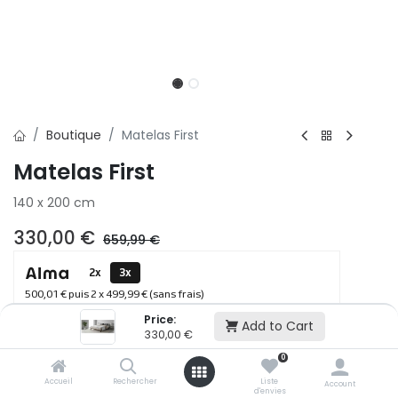
Boutique
Matelas First
Matelas First
140 x 200 cm
330,00
€
659,99
€
2x
3x
500,01 € puis 2 x 499,99 € (sans frais)
Price:
Add to Cart
330,00
€
Ajouter au panier
0
Accueil
Rechercher
Liste
Account
d'envies