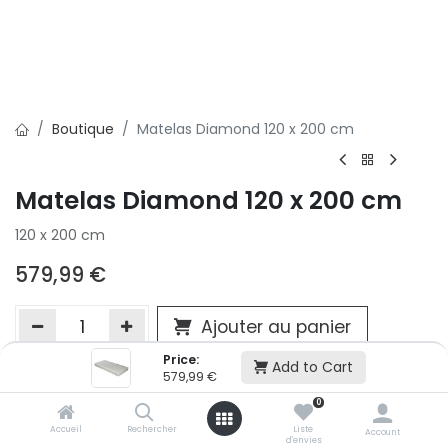
Boutique
Matelas Diamond 120 x 200 cm
Matelas Diamond 120 x 200 cm
120 x 200 cm
579,99
€
Ajouter au panier
Price:
Add to Cart
579,99
€
Ajouter à la liste d'envie
0
Si vous ne pouvez pas ajouter cet article dans votre panier c'est
Accueil
Rechercher
Liste
victime de son succès et momentanément indisponible. Vous
Account
d'envies