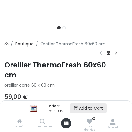
Boutique
Oreiller ThermoFresh 60x60 cm
Oreiller ThermoFresh 60x60
cm
oreiller carré 60 x 60 cm
59,00
€
Price:
Add to Cart
59,00
€
Ajouter au panier
0
Accueil
Rechercher
Liste
Account
Ajouter à la liste d'envie
d'envies