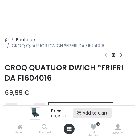
Boutique
CROQ QUATUOR DWICH °FRIFRI DA F1604016
CROQ QUATUOR DWICH °FRIFRI
DA F1604016
69,99
€
Ajouter au panier
Price:
Add to Cart
69,99
€
0
Ajouter à la liste d'envie
Accueil
Rechercher
Liste
Account
Si vous ne pouvez pas ajouter cet article dans votre panier c'est
d'envies