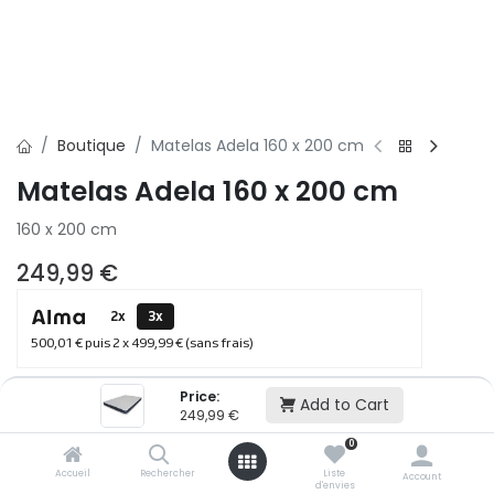
Boutique
Matelas Adela 160 x 200 cm
Matelas Adela 160 x 200 cm
160 x 200 cm
249,99
€
2x
3x
500,01 € puis 2 x 499,99 € (sans frais)
Price:
Add to Cart
Ajouter au panier
249,99
€
0
Accueil
Rechercher
Liste
Ajouter à la liste d'envie
Account
d'envies