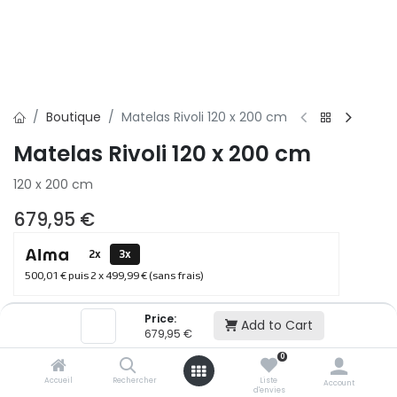
Boutique
Matelas Rivoli 120 x 200 cm
Matelas Rivoli 120 x 200 cm
120 x 200 cm
679,95
€
2x
3x
500,01 € puis 2 x 499,99 € (sans frais)
Price:
Add to Cart
Ajouter au panier
679,95
€
0
Accueil
Rechercher
Liste
Ajouter à la liste d'envie
Account
d'envies